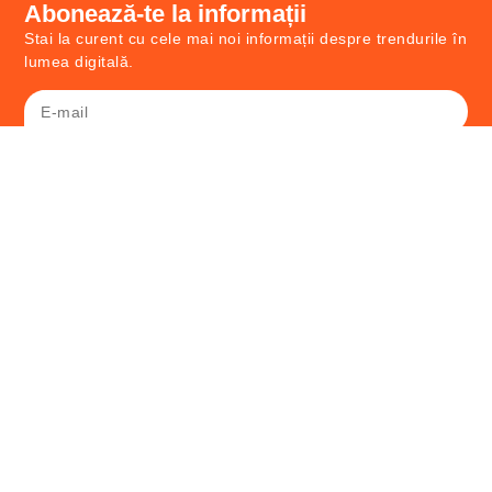
Abonează-te la informații
Stai la curent cu cele mai noi informații despre trendurile în
lumea digitală.
ABONEAZĂ-TE