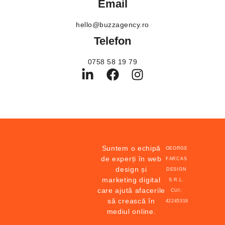
Email
hello@buzzagency.ro
Telefon
0758 58 19 79
Suntem o echipă
GEORGE
de experți în web
FARCAS
design și
DESIGN
marketing digital
S.R.L.
care ajută afacerile
CUI:
să crească în
42245316
mediul online.